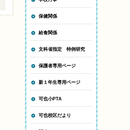
。
保健関係
給食関係
文科省指定 特例研究
保護者専用ページ
新１年生専用ページ
可也小PTA
可也校区だより